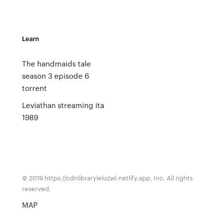
Learn
The handmaids tale
season 3 episode 6
torrent
Leviathan streaming ita
1989
© 2019 https://cdnlibraryleluzwl.netlify.app, Inc. All rights
reserved.
MAP