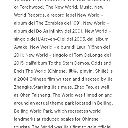
or Torchwood: The New World; Music. New
World Records, a record label New World –
album dei The Zombies del 1991; New World –
album dei Do As Infinity del 2001; New World –
singolo dei L'Arc~en~Ciel del 2005, dall'album
Awake; New World – album di Lauri Ylönen del
2011; New World – singolo di Tom DeLonge del
2015, dall'album To the Stars Demos, Odds and
Ends The World (Chinese: 世界; pinyin: Shìjiè) is
a 2004 Chinese film written and directed by Jia
Zhangke.Starring Jia's muse, Zhao Tao, as well
as Chen Taisheng, The World was filmed on and
around an actual theme park located in Beijing,
Beijing World Park, which recreates world
landmarks at reduced scales for Chinese
tourists. The World was Jia's first to gain official