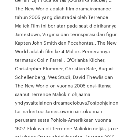
The New World adalah film drama/romance
tahun 2005 yang disutradai oleh Terrence
Malick.Film ini berlatar pada saat didirikannya
Jamestown, Virginia dan terinspirasi dari figur
Kapten John Smith dan Pocahontas.. The New
World adalah film ke-4 Malick. Pemerannya
termasuk Colin Farrell, Q'Orianka Kilcher,
Christopher Plummer, Christian Bale, August
Schellenberg, Wes Studi, David Thewlis dan
The New World on vuonna 2005 ensi-iltansa
saanut Terrence Malickin ohjaama
yhdysvaltalainen draamaelokuva.Tosipohjainen
tarina kertoo Jamestownin siirtokunnan
perustamisesta Pohjois-Amerikkaan vuonna
1607. Elokuva oli Terrence Malickin neljäs, ja se
sai yhden Oscar-ehdokkuuden.. Vuonna 2016