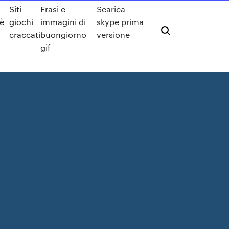
Siti
Frasi e
Scarica
cè
giochi
immagini di
skype prima
craccati
buongiorno
versione
gif