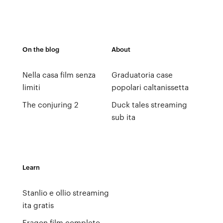
On the blog
About
Nella casa film senza
Graduatoria case
limiti
popolari caltanissetta
The conjuring 2
Duck tales streaming
sub ita
Learn
Stanlio e ollio streaming
ita gratis
Eragon film completo