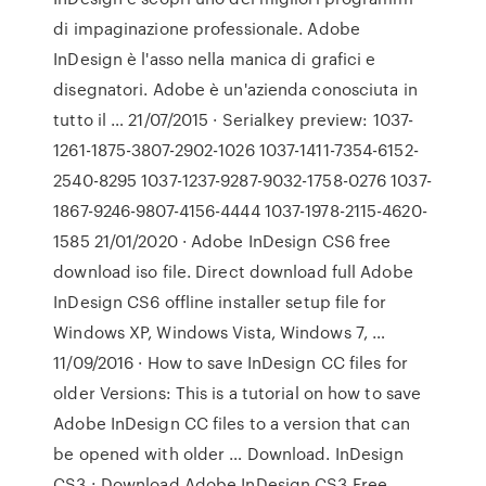
di impaginazione professionale. Adobe
InDesign è l'asso nella manica di grafici e
disegnatori. Adobe è un'azienda conosciuta in
tutto il … 21/07/2015 · Serialkey preview: 1037-
1261-1875-3807-2902-1026 1037-1411-7354-6152-
2540-8295 1037-1237-9287-9032-1758-0276 1037-
1867-9246-9807-4156-4444 1037-1978-2115-4620-
1585 21/01/2020 · Adobe InDesign CS6 free
download iso file. Direct download full Adobe
InDesign CS6 offline installer setup file for
Windows XP, Windows Vista, Windows 7, …
11/09/2016 · How to save InDesign CC files for
older Versions: This is a tutorial on how to save
Adobe InDesign CC files to a version that can
be opened with older … Download. InDesign
CS3 : Download Adobe InDesign CS3 Free