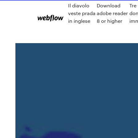
Il diavolo
Download
Tre
veste prada
adobe reader
do
in inglese
8 or higher
imm