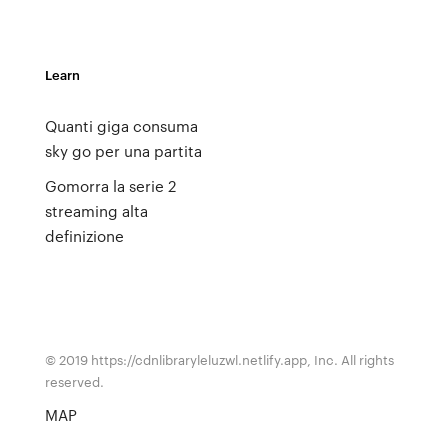
Learn
Quanti giga consuma
sky go per una partita
Gomorra la serie 2
streaming alta
definizione
© 2019 https://cdnlibraryleluzwl.netlify.app, Inc. All rights
reserved.
MAP