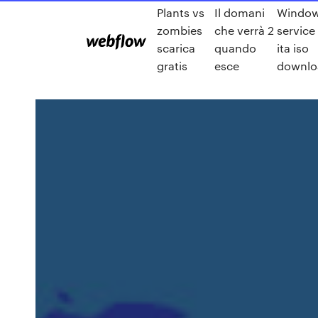
Plants vs
Il domani
Window
zombies
che verrà 2
service
scarica
quando
ita iso
gratis
esce
downlo