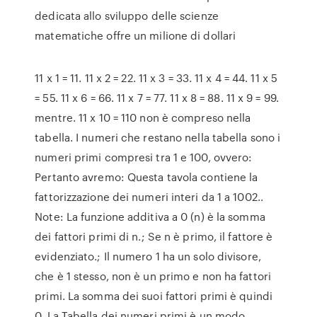
dedicata allo sviluppo delle scienze
matematiche offre un milione di dollari
11 x 1 = 11. 11 x 2 = 22. 11 x 3 = 33. 11 x 4 = 44. 11 x 5
= 55. 11 x 6 = 66. 11 x 7 = 77. 11 x 8 = 88. 11 x 9 = 99.
mentre. 11 x 10 = 110 non è compreso nella
tabella. I numeri che restano nella tabella sono i
numeri primi compresi tra 1 e 100, ovvero:
Pertanto avremo: Questa tavola contiene la
fattorizzazione dei numeri interi da 1 a 1002..
Note: La funzione additiva a 0 (n) è la somma
dei fattori primi di n.; Se n è primo, il fattore è
evidenziato.; Il numero 1 ha un solo divisore,
che è 1 stesso, non è un primo e non ha fattori
primi. La somma dei suoi fattori primi è quindi
0. La Tabella dei numeri primi è un modo