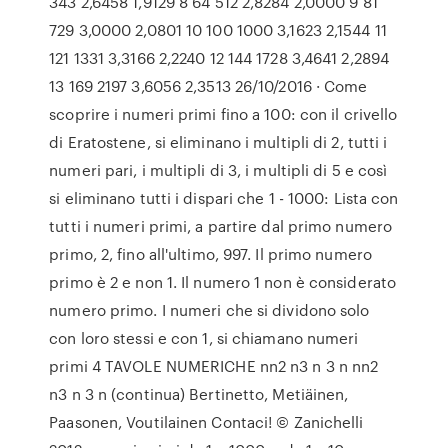
343 2,6458 1,9129 8 64 512 2,8284 2,0000 9 81
729 3,0000 2,0801 10 100 1000 3,1623 2,1544 11
121 1331 3,3166 2,2240 12 144 1728 3,4641 2,2894
13 169 2197 3,6056 2,3513 26/10/2016 · Come
scoprire i numeri primi fino a 100: con il crivello
di Eratostene, si eliminano i multipli di 2, tutti i
numeri pari, i multipli di 3, i multipli di 5 e così
si eliminano tutti i dispari che 1 - 1000: Lista con
tutti i numeri primi, a partire dal primo numero
primo, 2, fino all'ultimo, 997. Il primo numero
primo è 2 e non 1. Il numero 1 non è considerato
numero primo. I numeri che si dividono solo
con loro stessi e con 1, si chiamano numeri
primi 4 TAVOLE NUMERICHE nn2 n3 n 3 n nn2
n3 n 3 n (continua) Bertinetto, Metiäinen,
Paasonen, Voutilainen Contaci! © Zanichelli