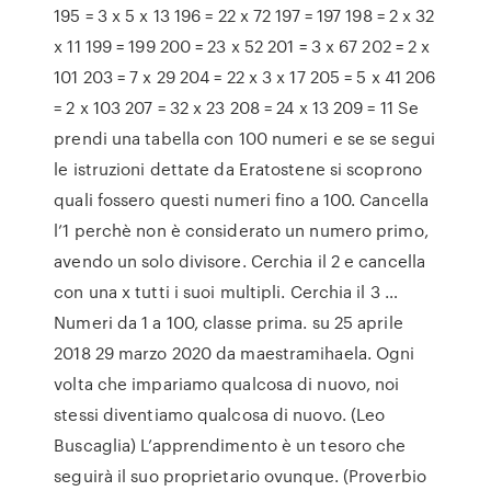
195 = 3 x 5 x 13 196 = 22 x 72 197 = 197 198 = 2 x 32
x 11 199 = 199 200 = 23 x 52 201 = 3 x 67 202 = 2 x
101 203 = 7 x 29 204 = 22 x 3 x 17 205 = 5 x 41 206
= 2 x 103 207 = 32 x 23 208 = 24 x 13 209 = 11 Se
prendi una tabella con 100 numeri e se se segui
le istruzioni dettate da Eratostene si scoprono
quali fossero questi numeri fino a 100. Cancella
l’1 perchè non è considerato un numero primo,
avendo un solo divisore. Cerchia il 2 e cancella
con una x tutti i suoi multipli. Cerchia il 3 …
Numeri da 1 a 100, classe prima. su 25 aprile
2018 29 marzo 2020 da maestramihaela. Ogni
volta che impariamo qualcosa di nuovo, noi
stessi diventiamo qualcosa di nuovo. (Leo
Buscaglia) L’apprendimento è un tesoro che
seguirà il suo proprietario ovunque. (Proverbio