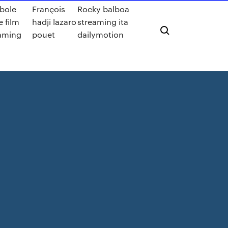
bole
François
Rocky balboa
e film
hadji lazaro
streaming ita
aming
pouet
dailymotion