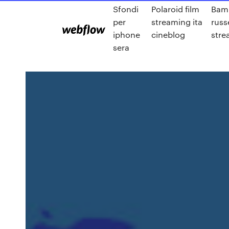
Sfondi
Polaroid film
Bam
per
streaming ita
russ
iphone
cineblog
stre
sera