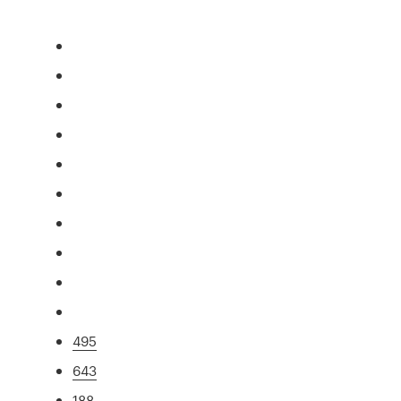
495
643
188