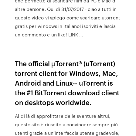
che permette di scaricare film da PC e Mac di
altre persone. Qui di 31/07/2017 · ciao a tutti in
questo video vi spiego come scaricare utorrent
gratis per windows in italiano! iscriviti e lascia
un commento e un like! LINK …
The official µTorrent® (uTorrent)
torrent client for Windows, Mac,
Android and Linux-- uTorrent is
the #1 BitTorrent download client
on desktops worldwide.
Al di là di approfittare delle sventure altrui,
questo sito è riuscito a convincere sempre più
utenti grazie a un’interfaccia utente gradevole,